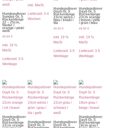
inkl. MwSt.
Hundepullover
Hundepullover
Dayli Gr. S
Dayli Gr. S
Hundepullover
Lieferzeit:
3-4
Rückenlänge
Rückenlänge
Sunday Gr. S
23cm weiss /
23cm orange
Wochen
Rückenlänge
blau / khaki /
/ lemon / pink
22 – 25cm,
lila
/ grün / blau
flieder /
orange / pink/
49,90
€
49,90
€
weiß
49,90
€
inkl. 19 %
inkl. 19 %
MwSt.
MwSt.
inkl. 19 %
MwSt.
Lieferzeit:
3-5
Lieferzeit:
3-5
Werktage
Werktage
Lieferzeit:
3-5
Werktage
Hundepullover
Hundepullover
Dayli Gr. S
Dayli Gr. S
Hundepullover
Hundepullover
Rückenlänge
Rückenlänge
Dayli Gr. S
Dayli Gr. S
22cm orange
19cm grau /
Rückenlänge
Rückenlänge