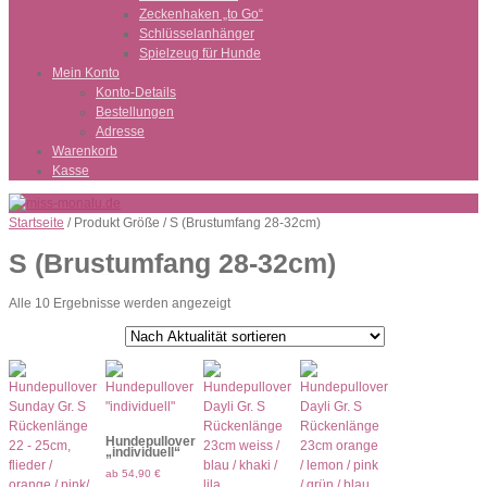
Zeckenhaken „to Go“
Schlüsselanhänger
Spielzeug für Hunde
Mein Konto
Konto-Details
Bestellungen
Adresse
Warenkorb
Kasse
Startseite
/ Produkt Größe / S (Brustumfang 28-32cm)
S (Brustumfang 28-32cm)
Nach
Alle 10 Ergebnisse werden angezeigt
Aktualität
sortiert
Hundepullover
„individuell“
ab
54,90
€