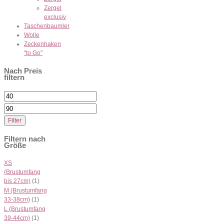
Zergel
exclusiv
Taschenbaumler
Wolle
Zeckenhaken
"to Go"
Nach Preis
filtern
Min.
Preis
Max.
Filter
Preis
Filtern nach
Größe
XS
(Brustumfang
bis 27cm)
(1)
M (Brustumfang
33-38cm)
(1)
L (Brustumfang
39-44cm)
(1)