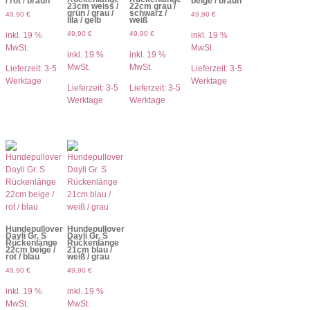
/ rot / braun
beige / braun
23cm weiss /
22cm grau /
grün / grau /
schwarz /
49,90
€
49,90
€
lila / gelb
weiß
49,90
€
49,90
€
inkl. 19 %
inkl. 19 %
MwSt.
MwSt.
inkl. 19 %
inkl. 19 %
MwSt.
MwSt.
Lieferzeit:
3-5
Lieferzeit:
3-5
Werktage
Werktage
Lieferzeit:
3-5
Lieferzeit:
3-5
Werktage
Werktage
Hundepullover
Hundepullover
Dayli Gr. S
Dayli Gr. S
Rückenlänge
Rückenlänge
22cm beige /
21cm blau /
rot / blau
weiß / grau
49,90
€
49,90
€
inkl. 19 %
inkl. 19 %
MwSt.
MwSt.