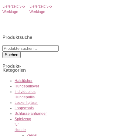
Lieferzeit:
3-5
Lieferzeit:
3-5
Werktage
Werktage
Produktsuche
Suche
nach:
Suchen
Produkt-
Kategorien
Halstücher
Hundepullover
Individuelles
Hundepullis
Leckerligläser
Loopschals
Schlüsselanhänger
Spielzeug
für
Hunde
Zergel