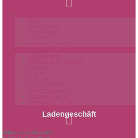

WollLust
Wolle
Modell Pakete
Strickmodelle
Häkelmodelle
Individuelle Geschenke
Miss-Monalu
Hundepullover
Individuelles Hundepullis
Loopschals
Halstücher
Leckerligläser
Taschenbaumler
Zeckenhaken „to Go“
Schlüsselanhänger
Spielzeug für Hunde
Ladengeschäft

WollLust Inh. Carolin Schmitt