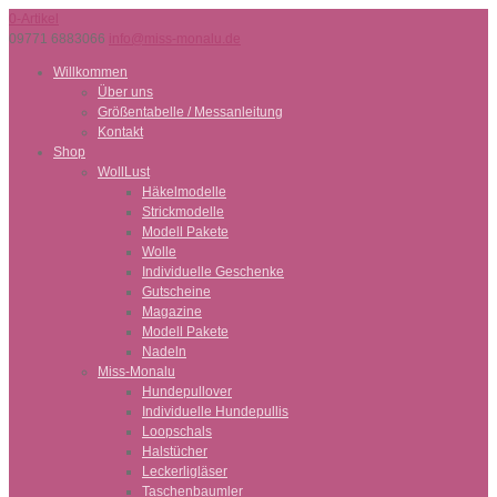
0-Artikel
09771 6883066
info@miss-monalu.de
Willkommen
Über uns
Größentabelle / Messanleitung
Kontakt
Shop
WollLust
Häkelmodelle
Strickmodelle
Modell Pakete
Wolle
Individuelle Geschenke
Gutscheine
Magazine
Modell Pakete
Nadeln
Miss-Monalu
Hundepullover
Individuelle Hundepullis
Loopschals
Halstücher
Leckerligläser
Taschenbaumler