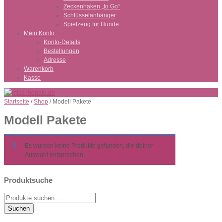
Zeckenhaken „to Go“
Schlüsselanhänger
Spielzeug für Hunde
Mein Konto
Konto-Details
Bestellungen
Adresse
Warenkorb
Kasse
Startseite
/
Shop
/ Modell Pakete
Modell Pakete
Es wurden keine Produkte gefunden, die deiner
Auswahl entsprechen.
Produktsuche
Suche
nach:
Suchen