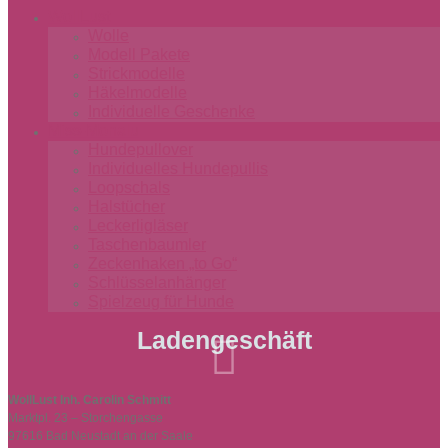
WollLust
Wolle
Modell Pakete
Strickmodelle
Häkelmodelle
Individuelle Geschenke
Miss-Monalu
Hundepullover
Individuelles Hundepullis
Loopschals
Halstücher
Leckerligläser
Taschenbaumler
Zeckenhaken „to Go“
Schlüsselanhänger
Spielzeug für Hunde
Ladengeschäft

WollLust Inh. Carolin Schmitt
Marktpl. 23 – Storchengasse
97616 Bad Neustadt an der Saale