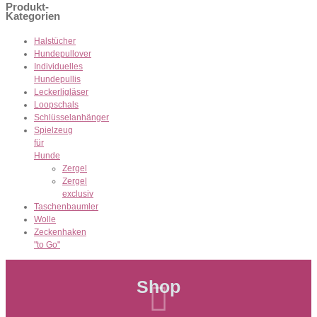
Produkt-
Kategorien
Halstücher
Hundepullover
Individuelles
Hundepullis
Leckerligläser
Loopschals
Schlüsselanhänger
Spielzeug
für
Hunde
Zergel
Zergel
exclusiv
Taschenbaumler
Wolle
Zeckenhaken
"to Go"
Shop
