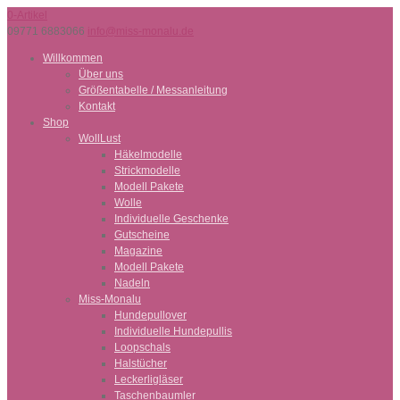
0-Artikel
09771 6883066
info@miss-monalu.de
Willkommen
Über uns
Größentabelle / Messanleitung
Kontakt
Shop
WollLust
Häkelmodelle
Strickmodelle
Modell Pakete
Wolle
Individuelle Geschenke
Gutscheine
Magazine
Modell Pakete
Nadeln
Miss-Monalu
Hundepullover
Individuelle Hundepullis
Loopschals
Halstücher
Leckerligläser
Taschenbaumler