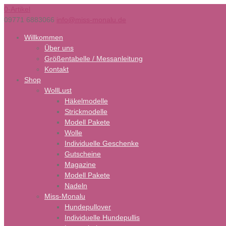
0-Artikel
09771 6883066
info@miss-monalu.de
Willkommen
Über uns
Größentabelle / Messanleitung
Kontakt
Shop
WollLust
Häkelmodelle
Strickmodelle
Modell Pakete
Wolle
Individuelle Geschenke
Gutscheine
Magazine
Modell Pakete
Nadeln
Miss-Monalu
Hundepullover
Individuelle Hundepullis