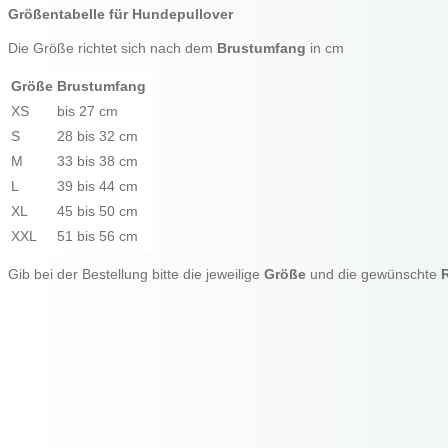
Größentabelle für Hundepullover
Die Größe richtet sich nach dem
Brustumfang
in cm
Größe
Brustumfang
XS
bis 27 cm
S
28 bis 32 cm
M
33 bis 38 cm
L
39 bis 44 cm
XL
45 bis 50 cm
XXL
51 bis 56 cm
Gib bei der Bestellung bitte die jeweilige
Größe
und die gewünschte