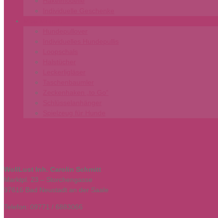
Häkelmodelle
Individuelle Geschenke
Miss-Monalu
Hundepullover
Individuelles Hundepullis
Loopschals
Halstücher
Leckerligläser
Taschenbaumler
Zeckenhaken „to Go“
Schlüsselanhänger
Spielzeug für Hunde
WollLust Inh. Carolin Schmitt
Marktpl. 23 – Storchengasse
97616 Bad Neustadt an der Saale
Telefon: 09771 / 6883066