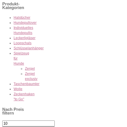
Produkt-
Kategorien
Halstücher
Hundepullover
Individuelles
Hundepullis
Leckerligläser
Loopschals
Schlüsselanhänger
Spielzeug
für
Hunde
Zergel
Zergel
exclusiv
Taschenbaumler
Wolle
Zeckenhaken
"to Go"
Nach Preis
filtern
Min.