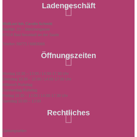
Ladengeschäft

WollLust Inh. Carolin Schmitt
Marktpl. 23 – Storchengasse
97616 Bad Neustadt an der Saale
Telefon: 09771 / 6883066
Öffnungszeiten

Montag 10:30 – 13:00 / 14:00-17:30 Uhr
Dienstag 10:30 – 13:00 / 14:00-17:30 Uhr
Mittwoch Ruhetag
Donnerstag Ruhetag
Freitag 10:30 – 13:00 / 14:00-17:30 Uhr
Samstag 10:00 – 13:00
Rechtliches

Zahlungsarten