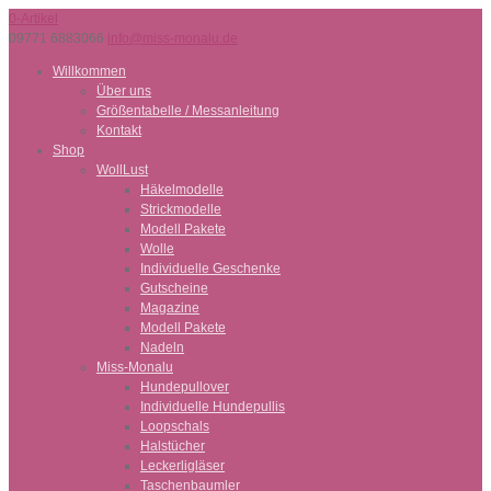
0-Artikel
09771 6883066
info@miss-monalu.de
Willkommen
Über uns
Größentabelle / Messanleitung
Kontakt
Shop
WollLust
Häkelmodelle
Strickmodelle
Modell Pakete
Wolle
Individuelle Geschenke
Gutscheine
Magazine
Modell Pakete
Nadeln
Miss-Monalu
Hundepullover
Individuelle Hundepullis
Loopschals
Halstücher
Leckerligläser
Taschenbaumler