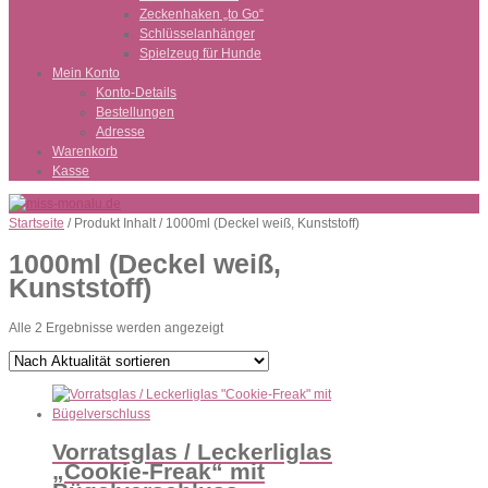
Zeckenhaken „to Go“
Schlüsselanhänger
Spielzeug für Hunde
Mein Konto
Konto-Details
Bestellungen
Adresse
Warenkorb
Kasse
Startseite
/ Produkt Inhalt / 1000ml (Deckel weiß, Kunststoff)
1000ml (Deckel weiß,
Kunststoff)
Nach
Alle 2 Ergebnisse werden angezeigt
Aktualität
sortiert
Vorratsglas / Leckerliglas
„Cookie-Freak“ mit