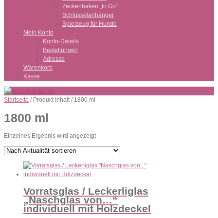
Zeckenhaken „to Go“
Schlüsselanhänger
Spielzeug für Hunde
Mein Konto
Konto-Details
Bestellungen
Adresse
Warenkorb
Kasse
Startseite
/ Produkt Inhalt / 1800 ml
1800 ml
Einzelnes Ergebnis wird angezeigt
Vorratsglas / Leckerliglas
„Naschglas von…“
individuell mit Holzdeckel