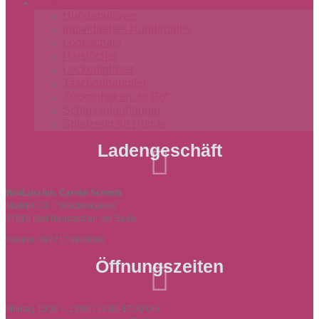
Miss-Monalu
Hundepullover
Individuelles Hundepullis
Loopschals
Halstücher
Leckerligläser
Taschenbaumler
Zeckenhaken „to Go“
Schlüsselanhänger
Spielzeug für Hunde
Ladengeschäft

WollLust Inh. Carolin Schmitt
Marktpl. 23 – Storchengasse
97616 Bad Neustadt an der Saale
Telefon: 09771 / 6883066
Öffnungszeiten

Montag 10:30 – 13:00 / 14:00-17:30 Uhr