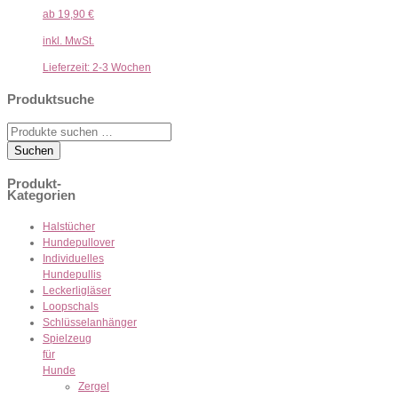
ab
19,90
€
inkl. MwSt.
Lieferzeit:
2-3 Wochen
Produktsuche
Suche
nach:
Suchen
Produkt-
Kategorien
Halstücher
Hundepullover
Individuelles
Hundepullis
Leckerligläser
Loopschals
Schlüsselanhänger
Spielzeug
für
Hunde
Zergel