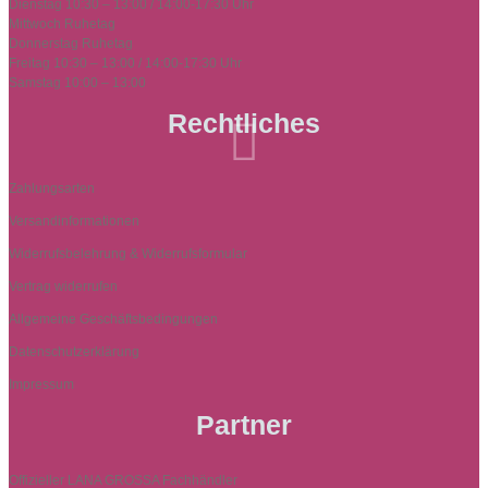
Dienstag 10:30 – 13:00 / 14:00-17:30 Uhr
Mittwoch Ruhetag
Donnerstag Ruhetag
Freitag 10:30 – 13:00 / 14:00-17:30 Uhr
Samstag 10:00 – 13:00
Rechtliches

Zahlungsarten
Versandinformationen
Widerrufsbelehrung & Widerrufsformular
Vertrag widerrufen
Allgemeine Geschäftsbedingungen
Datenschutzerklärung
Impressum
Partner
Offizieller LANA GROSSA Fachhändler