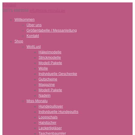
0-Artikel
09771 6883066
info@miss-monalu.de
Willkommen
Über uns
Größentabelle / Messanleitung
Kontakt
Shop
WollLust
Häkelmodelle
Strickmodelle
Modell Pakete
Wolle
Individuelle Geschenke
Gutscheine
Magazine
Modell Pakete
Nadeln
Miss-Monalu
Hundepullover
Individuelle Hundepullis
Loopschals
Halstücher
Leckerligläser
Taschenbaumler