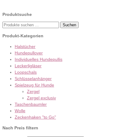
Produktsuche
Suche
Suchen
nach:
Produkt-Kategorien
Halstücher
Hundepullover
Individuelles Hundepullis
Leckerligläser
Loopschals
Schlüsselanhänger
Spielzeug für Hunde
Zergel
Zergel exclusiv
Taschenbaumler
Wolle
Zeckenhaken "to Go"
Nach Preis filtern