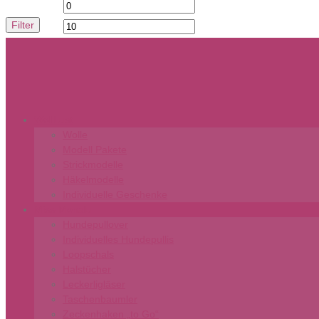
Min.
Max.
Filter
Preis
Preis
WollLust
Wolle
Modell Pakete
Strickmodelle
Häkelmodelle
Individuelle Geschenke
Miss-Monalu
Hundepullover
Individuelles Hundepullis
Loopschals
Halstücher
Leckerligläser
Taschenbaumler
Zeckenhaken „to Go“