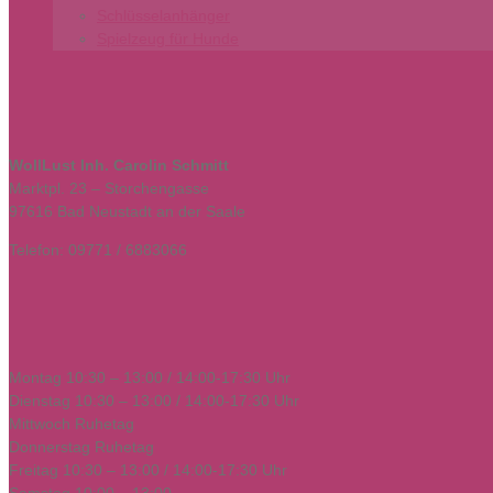
Schlüsselanhänger
Spielzeug für Hunde
WollLust Inh. Carolin Schmitt
Marktpl. 23 – Storchengasse
97616 Bad Neustadt an der Saale
Telefon: 09771 / 6883066
Montag 10:30 – 13:00 / 14:00-17:30 Uhr
Dienstag 10:30 – 13:00 / 14:00-17:30 Uhr
Mittwoch Ruhetag
Donnerstag Ruhetag
Freitag 10:30 – 13:00 / 14:00-17:30 Uhr