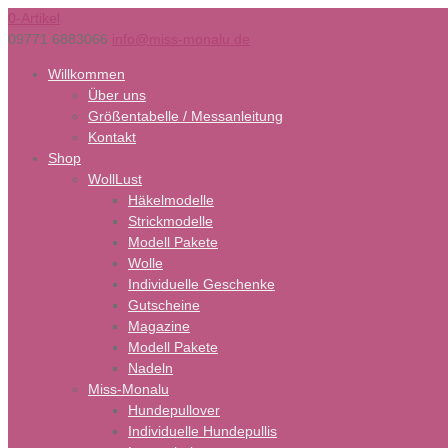
0-Artikel
09771 6883066
info@miss-monalu.de
Willkommen
Über uns
Größentabelle / Messanleitung
Kontakt
Shop
WollLust
Häkelmodelle
Strickmodelle
Modell Pakete
Wolle
Individuelle Geschenke
Gutscheine
Magazine
Modell Pakete
Nadeln
Miss-Monalu
Hundepullover
Individuelle Hundepullis