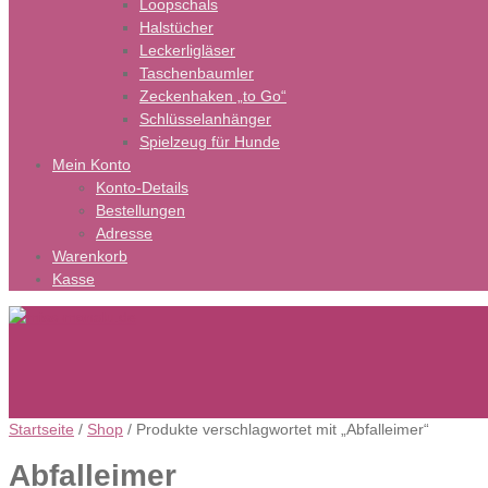
Loopschals
Halstücher
Leckerligläser
Taschenbaumler
Zeckenhaken „to Go“
Schlüsselanhänger
Spielzeug für Hunde
Mein Konto
Konto-Details
Bestellungen
Adresse
Warenkorb
Kasse
Startseite
/
Shop
/ Produkte verschlagwortet mit „Abfalleimer“
Abfalleimer