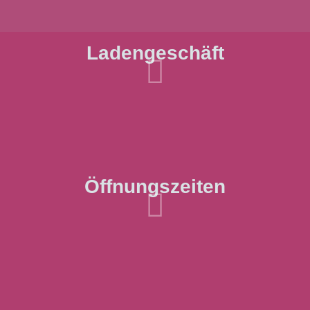
Ladengeschäft

Öffnungszeiten
