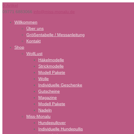
0-Artikel
09771 6883066
info@miss-monalu.de
Willkommen
Über uns
Größentabelle / Messanleitung
Kontakt
Shop
WollLust
Häkelmodelle
Strickmodelle
Modell Pakete
Wolle
Individuelle Geschenke
Gutscheine
Magazine
Modell Pakete
Nadeln
Miss-Monalu
Hundepullover
Individuelle Hundepullis