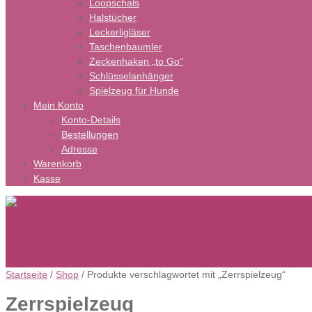
Loopschals
Halstücher
Leckerligläser
Taschenbaumler
Zeckenhaken „to Go“
Schlüsselanhänger
Spielzeug für Hunde
Mein Konto
Konto-Details
Bestellungen
Adresse
Warenkorb
Kasse
Startseite
/
Shop
/ Produkte verschlagwortet mit „Zerrspielzeug“
Zerrspielzeug