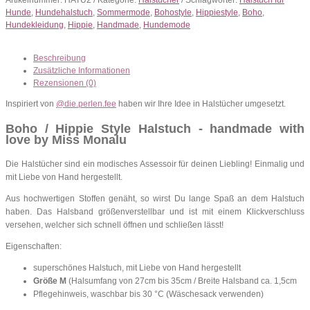
Hunde
,
Hundehalstuch
,
Sommermode
,
Bohostyle
,
Hippiestyle
,
Boho
,
Hundekleidung
,
Hippie
,
Handmade
,
Hundemode
Beschreibung
Zusätzliche Informationen
Rezensionen (0)
Inspiriert von
@die.perlen.fee
haben wir Ihre Idee in Halstücher umgesetzt.
Boho / Hippie Style Halstuch - handmade with
love by Miss Monalu
Die Halstücher sind ein modisches Assessoir für deinen Liebling! Einmalig und
mit Liebe von Hand hergestellt.
Aus hochwertigen Stoffen genäht, so wirst Du lange Spaß an dem Halstuch
haben. Das Halsband größenverstellbar und ist mit einem Klickverschluss
versehen, welcher sich schnell öffnen und schließen lässt!
Eigenschaften:
superschönes Halstuch, mit Liebe von Hand hergestellt
Größe M
(Halsumfang von 27cm bis 35cm / Breite Halsband ca. 1,5cm
Pflegehinweis, waschbar bis 30 °C (Wäschesack verwenden)