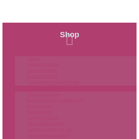
Shop

WollLust
Wolle
Modell Pakete
Strickmodelle
Häkelmodelle
Individuelle Geschenke
Miss-Monalu
Hundepullover
Individuelles Hundepullis
Loopschals
Halstücher
Leckerligläser
Taschenbaumler
Zeckenhaken „to Go“
Schlüsselanhänger