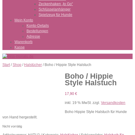
Zeckenhaken „to Go“
Schlüsselanhänger
Spielzeug für Hunde
Mein Konto
Konto-Details
Bestellungen
Adresse
Warenkorb
Kasse
Start
/
Shop
/
Halstücher
/ Boho / Hippie Style Halstuch
Boho / Hippie
Style Halstuch
17,90
€
inkl. 19 % MwSt.
zzgl.
Versandkosten
Boho Hippie Style Halstuch für Hunde
von Hand hergestellt.
Nicht vorrätig
Artikelnummer:
HATU2
Kategorie:
Halstücher
Schlagwörter:
Halstuch für