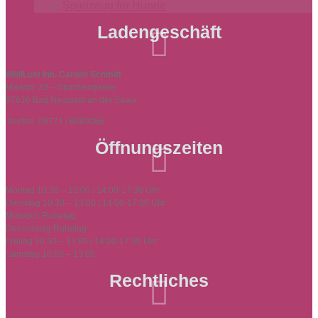
Spielzeug für Hunde
Ladengeschäft

WollLust Inh. Carolin Schmitt
Marktpl. 23 – Storchengasse
97616 Bad Neustadt an der Saale
Telefon: 09771 / 6883066
Öffnungszeiten

Montag 10:30 – 13:00 / 14:00-17:30 Uhr
Dienstag 10:30 – 13:00 / 14:00-17:30 Uhr
Mittwoch Ruhetag
Donnerstag Ruhetag
Freitag 10:30 – 13:00 / 14:00-17:30 Uhr
Samstag 10:00 – 13:00
Rechtliches
