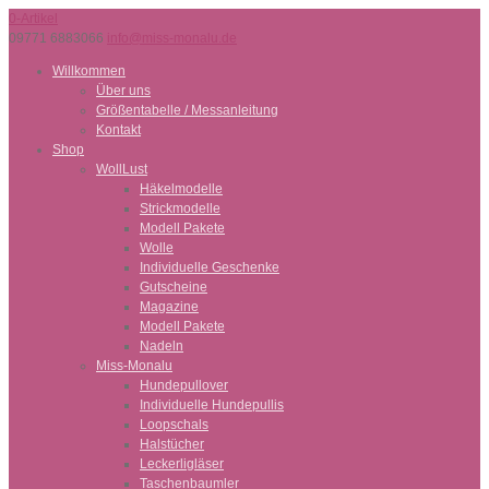
0-Artikel
09771 6883066
info@miss-monalu.de
Willkommen
Über uns
Größentabelle / Messanleitung
Kontakt
Shop
WollLust
Häkelmodelle
Strickmodelle
Modell Pakete
Wolle
Individuelle Geschenke
Gutscheine
Magazine
Modell Pakete
Nadeln
Miss-Monalu
Hundepullover
Individuelle Hundepullis
Loopschals
Halstücher
Leckerligläser
Taschenbaumler