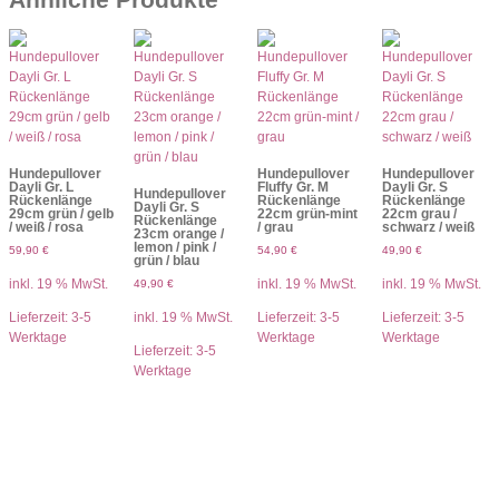
Hundepullover
Hundepullover
Hundepullover
Dayli Gr. L
Fluffy Gr. M
Dayli Gr. S
Hundepullover
Rückenlänge
Rückenlänge
Rückenlänge
Dayli Gr. S
29cm grün / gelb
22cm grün-mint
22cm grau /
Rückenlänge
/ weiß / rosa
/ grau
schwarz / weiß
23cm orange /
lemon / pink /
59,90
€
54,90
€
49,90
€
grün / blau
inkl. 19 % MwSt.
inkl. 19 % MwSt.
inkl. 19 % MwSt.
49,90
€
Lieferzeit:
3-5
inkl. 19 % MwSt.
Lieferzeit:
3-5
Lieferzeit:
3-5
Werktage
Werktage
Werktage
Lieferzeit:
3-5
Werktage