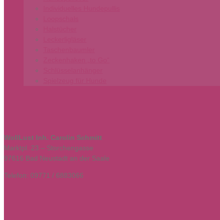
Individuelles Hundepullis
Loopschals
Halstücher
Leckerligläser
Taschenbaumler
Zeckenhaken „to Go“
Schlüsselanhänger
Spielzeug für Hunde
WollLust Inh. Carolin Schmitt
Marktpl. 23 – Storchengasse
97616 Bad Neustadt an der Saale
Telefon: 09771 / 6883066