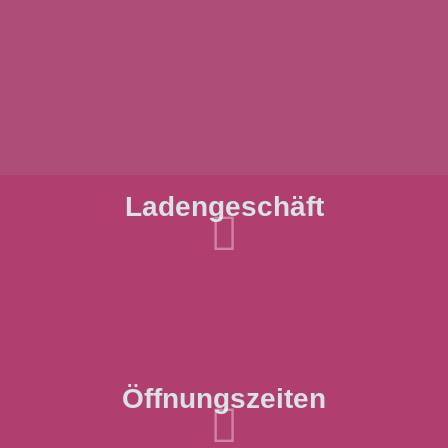
Ladengeschäft

Öffnungszeiten
