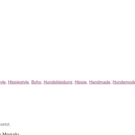
yle
,
Hippiestyle
,
Boho
,
Hundekleidung
,
Hippie
,
Handmade
,
Hundemod
setzt.
ss Monalu