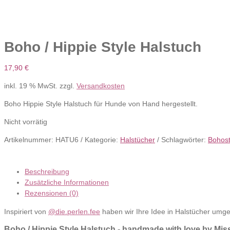
Boho / Hippie Style Halstuch
17,90
€
inkl. 19 % MwSt.
zzgl.
Versandkosten
Boho Hippie Style Halstuch für Hunde von Hand hergestellt.
Nicht vorrätig
Artikelnummer:
HATU6
Kategorie:
Halstücher
Schlagwörter:
Bohost
Beschreibung
Zusätzliche Informationen
Rezensionen (0)
Inspiriert von
@die.perlen.fee
haben wir Ihre Idee in Halstücher umge
Boho / Hippie Style Halstuch - handmade with love by Mi