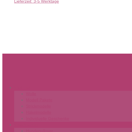
Lieferzeit:
3-5 Werktage
WollLust
Wolle
Modell Pakete
Strickmodelle
Häkelmodelle
Individuelle Geschenke
Miss-Monalu
Hundepullover