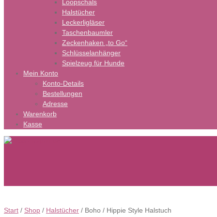
Loopschals
Halstücher
Leckerligläser
Taschenbaumler
Zeckenhaken „to Go“
Schlüsselanhänger
Spielzeug für Hunde
Mein Konto
Konto-Details
Bestellungen
Adresse
Warenkorb
Kasse
Start
/
Shop
/
Halstücher
/ Boho / Hippie Style Halstuch