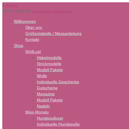
0-Artikel
09771 6883066
info@miss-monalu.de
Willkommen
Über uns
Größentabelle / Messanleitung
Kontakt
Shop
WollLust
Häkelmodelle
Strickmodelle
Modell Pakete
Wolle
Individuelle Geschenke
Gutscheine
Magazine
Modell Pakete
Nadeln
Miss-Monalu
Hundepullover
Individuelle Hundepullis