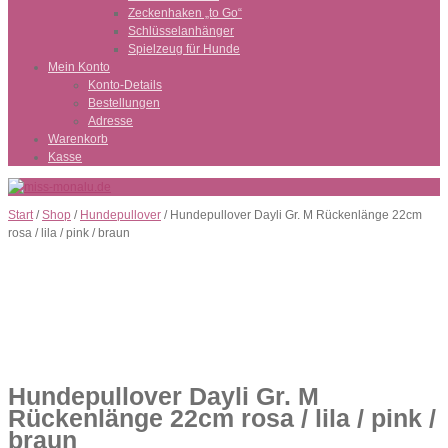
Zeckenhaken „to Go“
Schlüsselanhänger
Spielzeug für Hunde
Mein Konto
Konto-Details
Bestellungen
Adresse
Warenkorb
Kasse
Start
/
Shop
/
Hundepullover
/ Hundepullover Dayli Gr. M Rückenlänge 22cm
rosa / lila / pink / braun
Hundepullover Dayli Gr. M
Rückenlänge 22cm rosa / lila / pink /
braun