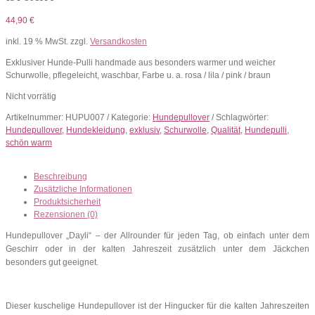
44,90
€
inkl. 19 % MwSt.
zzgl.
Versandkosten
Exklusiver Hunde-Pulli handmade aus besonders warmer und weicher
Schurwolle, pflegeleicht, waschbar, Farbe u. a. rosa / lila / pink / braun
Nicht vorrätig
Artikelnummer:
HUPU007
Kategorie:
Hundepullover
Schlagwörter:
Hundepullover
,
Hundekleidung
,
exklusiv
,
Schurwolle
,
Qualität
,
Hundepulli
,
schön warm
Beschreibung
Zusätzliche Informationen
Produktsicherheit
Rezensionen (0)
Hundepullover „Dayli“ – der Allrounder für jeden Tag, ob einfach unter dem
Geschirr oder in der kalten Jahreszeit zusätzlich unter dem Jäckchen
besonders gut geeignet.
Dieser kuschelige Hundepullover ist der Hingucker für die kalten Jahreszeiten