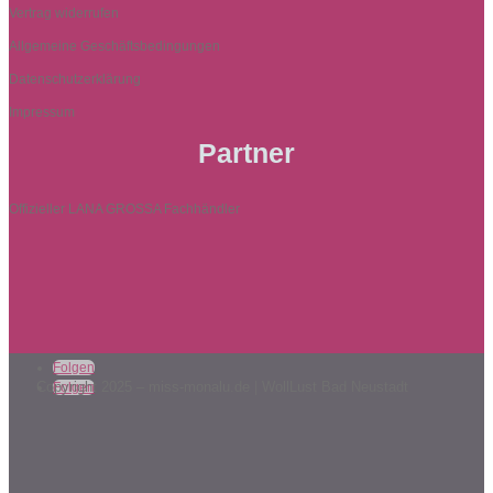
Vertrag widerrufen
Allgemeine Geschäftsbedingungen
Datenschutzerklärung
Impressum
Partner
Offizieller LANA GROSSA Fachhändler
Folgen
Copyright 2025 – miss-monalu.de | WollLust Bad Neustadt
Folgen