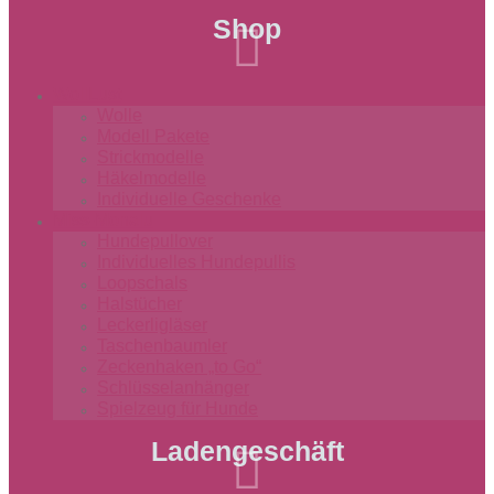
Shop

WollLust
Wolle
Modell Pakete
Strickmodelle
Häkelmodelle
Individuelle Geschenke
Miss-Monalu
Hundepullover
Individuelles Hundepullis
Loopschals
Halstücher
Leckerligläser
Taschenbaumler
Zeckenhaken „to Go“
Schlüsselanhänger
Spielzeug für Hunde
Ladengeschäft
