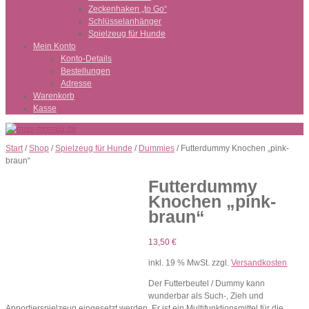
Zeckenhaken „to Go“
Schlüsselanhänger
Spielzeug für Hunde
Mein Konto
Konto-Details
Bestellungen
Adresse
Warenkorb
Kasse
Start
/
Shop
/
Spielzeug für Hunde
/
Dummies
/ Futterdummy Knochen „pink-
braun“
Futterdummy
Knochen „pink-
braun“
13,50
€
inkl. 19 % MwSt.
zzgl.
Versandkosten
Der Futterbeutel / Dummy kann
wunderbar als Such-, Zieh und
Apportierspielzeug eingesetzt werden. Er ist ein Multifunktionsmittel für die