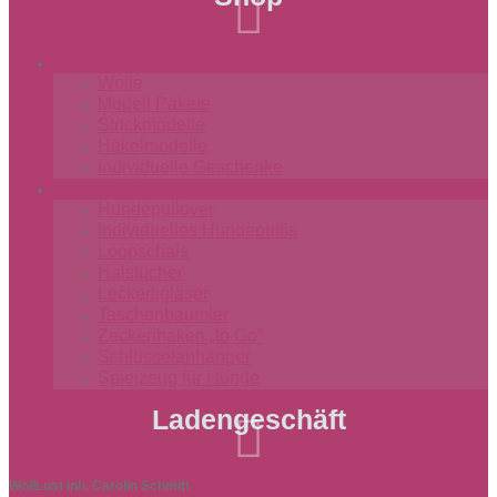

WollLust
Wolle
Modell Pakete
Strickmodelle
Häkelmodelle
Individuelle Geschenke
Miss-Monalu
Hundepullover
Individuelles Hundepullis
Loopschals
Halstücher
Leckerligläser
Taschenbaumler
Zeckenhaken „to Go“
Schlüsselanhänger
Spielzeug für Hunde
Ladengeschäft

WollLust Inh. Carolin Schmitt