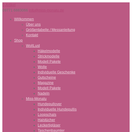
0-Artikel
09771 6883066
info@miss-monalu.de
Willkommen
Über uns
Größentabelle / Messanleitung
Kontakt
Shop
WollLust
Häkelmodelle
Strickmodelle
Modell Pakete
Wolle
Individuelle Geschenke
Gutscheine
Magazine
Modell Pakete
Nadeln
Miss-Monalu
Hundepullover
Individuelle Hundepullis
Loopschals
Halstücher
Leckerligläser
Taschenbaumler