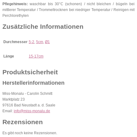
Pflegehinweis:
waschbar bis 30°C (schonen) / nicht bleichen / bügeln bei
mittlerer Temperatur / Trommeltrocknen bei niedriger Temperatur / Reinigen mit
Perchlorethylen
Zusätzliche Informationen
Durchmesser
5-2
,
5cm
,
Ø1
Länge
15-17cm
Produktsicherheit
Herstellerinformationen
Miss-Monalu - Carolin Schmitt
Marktplatz 23
97616 Bad Neustadt a. d. Saale
Email:
info@miss-monalu.de
Rezensionen
Es gibt noch keine Rezensionen.