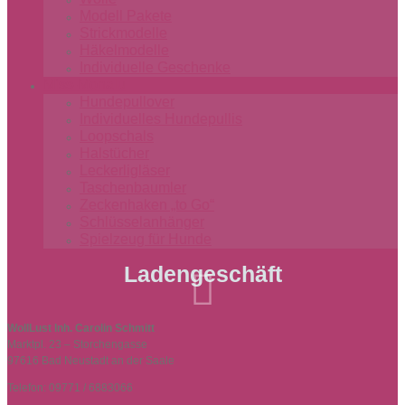
Modell Pakete
Strickmodelle
Häkelmodelle
Individuelle Geschenke
Miss-Monalu
Hundepullover
Individuelles Hundepullis
Loopschals
Halstücher
Leckerligläser
Taschenbaumler
Zeckenhaken „to Go“
Schlüsselanhänger
Spielzeug für Hunde
Ladengeschäft

WollLust Inh. Carolin Schmitt
Marktpl. 23 – Storchengasse
97616 Bad Neustadt an der Saale
Telefon: 09771 / 6883066