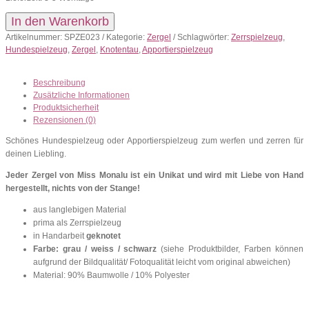
Zergel
In den Warenkorb
grau
Artikelnummer:
SPZE023
Kategorie:
Zergel
Schlagwörter:
Zerrspielzeug
,
/
Hundespielzeug
,
Zergel
,
Knotentau
,
Apportierspielzeug
weiss
/
schwarz
Beschreibung
Menge
Zusätzliche Informationen
Produktsicherheit
Rezensionen (0)
Schönes Hundespielzeug oder Apportierspielzeug zum werfen und zerren für
deinen Liebling.
Jeder Zergel von Miss Monalu ist ein Unikat und wird mit Liebe von Hand
hergestellt, nichts von der Stange!
aus langlebigen Material
prima als Zerrspielzeug
in Handarbeit
geknotet
Farbe:
grau / weiss / schwarz
(siehe Produktbilder, Farben können
aufgrund der Bildqualität/ Fotoqualität leicht vom original abweichen)
Material: 90% Baumwolle / 10% Polyester