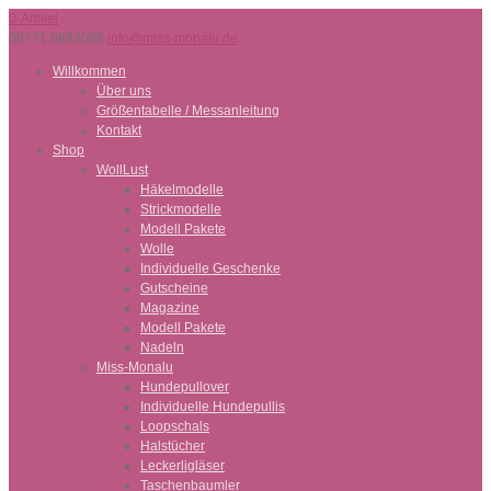
0-Artikel
09771 6883066
info@miss-monalu.de
Willkommen
Über uns
Größentabelle / Messanleitung
Kontakt
Shop
WollLust
Häkelmodelle
Strickmodelle
Modell Pakete
Wolle
Individuelle Geschenke
Gutscheine
Magazine
Modell Pakete
Nadeln
Miss-Monalu
Hundepullover
Individuelle Hundepullis
Loopschals
Halstücher
Leckerligläser
Taschenbaumler