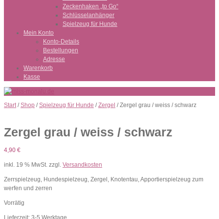
Zeckenhaken „to Go“
Schlüsselanhänger
Spielzeug für Hunde
Mein Konto
Konto-Details
Bestellungen
Adresse
Warenkorb
Kasse
Start
/
Shop
/
Spielzeug für Hunde
/
Zergel
/ Zergel grau / weiss / schwarz
Zergel grau / weiss / schwarz
4,90
€
inkl. 19 % MwSt.
zzgl.
Versandkosten
Zerrspielzeug, Hundespielzeug, Zergel, Knotentau, Apportierspielzeug zum
werfen und zerren
Vorrätig
Lieferzeit:
3-5 Werktage